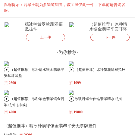
温馨提示：翡翠王朝为多渠道销售，该宝贝仅此一件，下单前请咨询客
服。
糯冰种紫罗兰翡翠福
（超值推荐）冰种晴
瓜挂件
水镶金翡翠平安耳环
耳坠
上一件
下一件
————·为你推荐·————
（超值推荐）冰种晴水镶金翡翠平
（超值推荐）冰种飘花翡翠指环
安耳环耳坠
2600
1999
（超值推荐）冰种翠色翡翠镶金翡
冰玻种镶金伴钻翡翠晴水戒指
翠戒指（排戒）
4200
19800
（超值推荐）糯冰种满绿镶金翡翠平安无事牌挂件
（超值推荐）冰种镶金伴钻翡翠葫
（超值推荐）冰种阳绿镶18K金翡
芦戒指
翠耳环