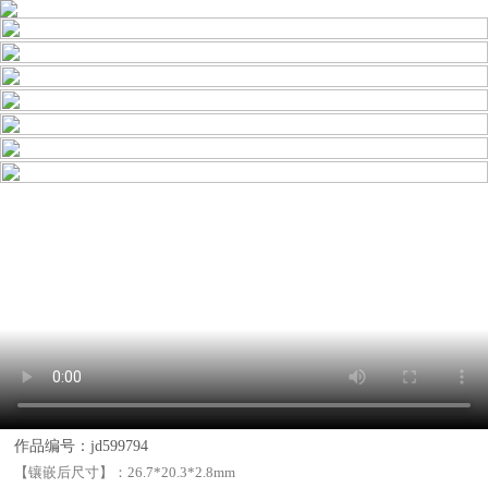
作品编号：jd599794
【镶嵌后尺寸】：
26.7*20.3*2.8mm