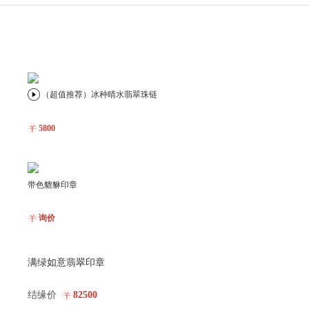
（超值推荐）冰种晴水翡翠珠链
5800
带色貔貅印章
询价
满绿如意翡翠印章
冰飘花仿古龙印章
结缘价
82500
询价