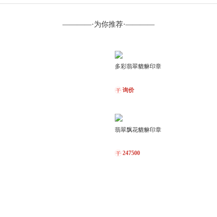
————·为你推荐·————
多彩翡翠貔貅印章
询价
翡翠飘花貔貅印章
247500
（超值推荐）糯冰种阳绿翡翠项链
3800