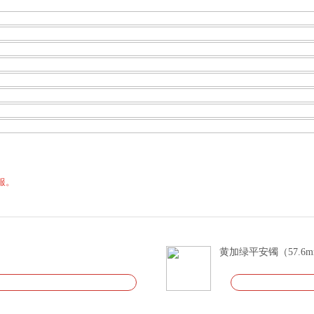
服。
黄加绿平安镯（57.6