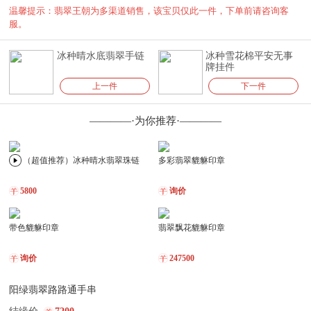
温馨提示：翡翠王朝为多渠道销售，该宝贝仅此一件，下单前请咨询客
服。
冰种晴水底翡翠手链
冰种雪花棉平安无事
牌挂件
上一件
下一件
————·为你推荐·————
（超值推荐）冰种晴水翡翠珠链
多彩翡翠貔貅印章
5800
询价
带色貔貅印章
翡翠飘花貔貅印章
询价
247500
阳绿翡翠路路通手串
冰飘花仿古龙印章
（超值推荐）糯冰种阳绿翡翠项链