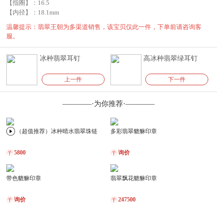
【指圈】：
16.5
【内径】：
18.1mm
温馨提示：翡翠王朝为多渠道销售，该宝贝仅此一件，下单前请咨询客
服。
冰种翡翠耳钉
高冰种翡翠绿耳钉
上一件
下一件
————·为你推荐·————
（超值推荐）冰种晴水翡翠珠链
多彩翡翠貔貅印章
5800
询价
带色貔貅印章
翡翠飘花貔貅印章
询价
247500