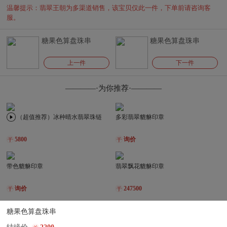
温馨提示：翡翠王朝为多渠道销售，该宝贝仅此一件，下单前请咨询客
服。
糖果色算盘珠串
糖果色算盘珠串
上一件
下一件
————·为你推荐·————
（超值推荐）冰种晴水翡翠珠链
多彩翡翠貔貅印章
5800
询价
带色貔貅印章
翡翠飘花貔貅印章
询价
247500
糖果色算盘珠串
冰飘花仿古龙印章
（超值推荐）糯冰种阳绿翡翠项链