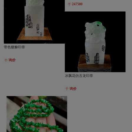
247500
带色貔貅印章
询价
冰飘花仿古龙印章
询价