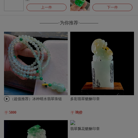
上一件
下一件
————·为你推荐·————
（超值推荐）冰种晴水翡翠珠链
多彩翡翠貔貅印章
5800
询价
翡翠飘花貔貅印章