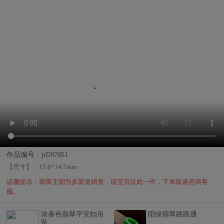
作品编号：jd597051
【尺寸】：
15.6*14.7mm
温馨提示：翡翠王朝为多渠道销售，该宝贝仅此一件，下单前请咨询客
服。
浓春色翡翠平安扣吊
阳绿翡翠路路通
坠